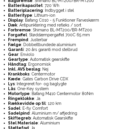
Bagbremse
: Shimano BL-MT200/BR-MT200
Batterikapacitet
: 720 Wh
Batteriplacering
: Indbygget i stel
Batteritype
: Lithium-ion
Display
: Bafang C010 - 5 Funktioner Farveskærm
Dæk
: Antipunktering med refleks / sort
Forbremse
: Shimano BL-MT200/BR-MT200
Forgaffel
: Støddæmpergaffel 700C 65 mm
Frempind
: Justerbar
Fælge
: Dobbeltbundede aluminium
Garanti
: 20 års garanti mod stelbrud
Gear
: Enviolo
Geartype
: Automatisk gearskifte
Håndtag
: Ergonomisk
Inkl. AVS beslag
: Nej
Krankboks
: Centermotor
Kæde
: Gates Carbon Drive CDX
Lys
: Integreret for- og baglygte
Lås
: One-Key system
Motortype
: Bafang M410 Centermotor 80Nm
Ringeklokke
: Ja
Rækkevidde op til
: 120 km
Sadel
: E-fly Comfort
Sadelpind
: Aluminium m/ affjedring
Skiftegreb
: Automatisk Gearskifte
Stel Materiale
: Aluminium
Støttefod
: Ja