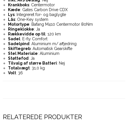
Krankboks
: Centermotor
Kæde
: Gates Carbon Drive CDX
Lys
: Integreret for- og baglygte
Lås
: One-Key system
Motortype
: Bafang M410 Centermotor 80Nm
Ringeklokke
: Ja
Rækkevidde op til
: 120 km
Sadel
: E-fly Comfort
Sadelpind
: Aluminium m/ affjedring
Skiftegreb
: Automatisk Gearskifte
Stel Materiale
: Aluminium
Støttefod
: Ja
Tilvalg af større Batteri
: Nej
Totalvægt
: 31,0 kg
Volt
: 36
RELATEREDE PRODUKTER