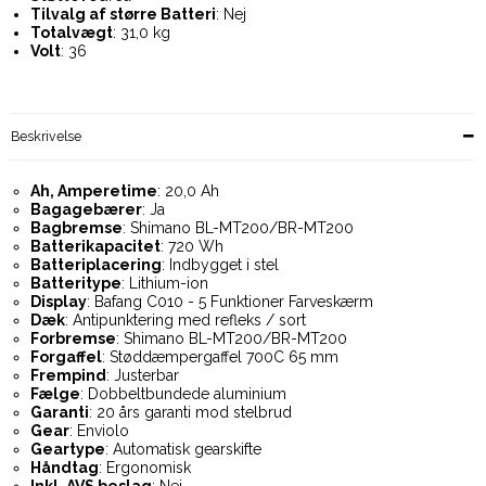
Tilvalg af større Batteri
: Nej
Totalvægt
: 31,0 kg
Volt
: 36
Beskrivelse
Ah, Amperetime
: 20,0 Ah
Bagagebærer
: Ja
Bagbremse
: Shimano BL-MT200/BR-MT200
Batterikapacitet
: 720 Wh
Batteriplacering
: Indbygget i stel
Batteritype
: Lithium-ion
Display
: Bafang C010 - 5 Funktioner Farveskærm
Dæk
: Antipunktering med refleks / sort
Forbremse
: Shimano BL-MT200/BR-MT200
Forgaffel
: Støddæmpergaffel 700C 65 mm
Frempind
: Justerbar
Fælge
: Dobbeltbundede aluminium
Garanti
: 20 års garanti mod stelbrud
Gear
: Enviolo
Geartype
: Automatisk gearskifte
Håndtag
: Ergonomisk
Inkl. AVS beslag
: Nej