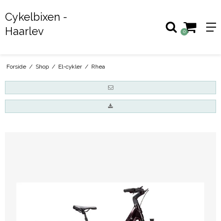
Cykelbixen -
Haarlev
0
Forside
/
Shop
/
El-cykler
/
Rhea