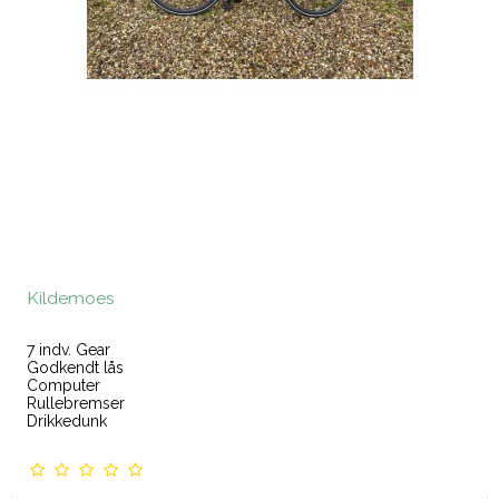
Kildemoes
7 indv. Gear
Godkendt lås
Computer
Rullebremser
Drikkedunk