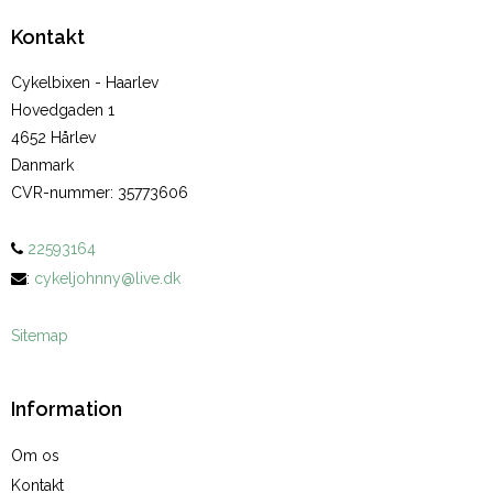
Kontakt
Cykelbixen - Haarlev
Hovedgaden 1
4652 Hårlev
Danmark
CVR-nummer
:
35773606
22593164
:
cykeljohnny@live.dk
Sitemap
Information
Om os
Kontakt