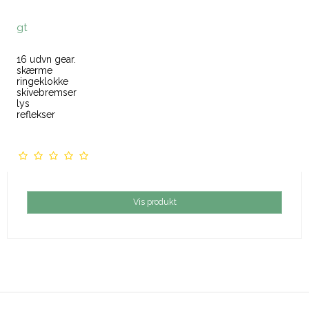
gt
16 udvn gear.
skærme
ringeklokke
skivebremser
lys
reflekser
Vis produkt