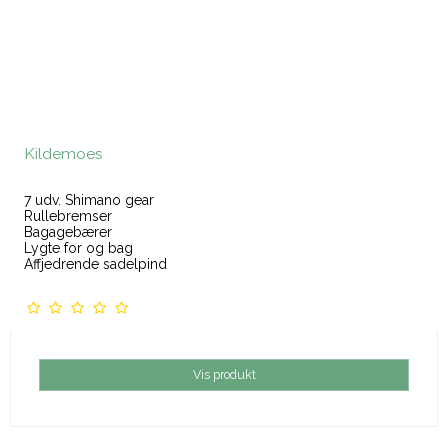
Kildemoes
7 udv. Shimano gear
Rullebremser
Bagagebærer
Lygte for og bag
Affjedrende sadelpind
Vis produkt