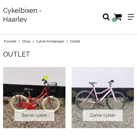
Cykelbixen -
Haarlev
0
Forside
/
Shop
/
Cykel Anhænger
/
Outlet
OUTLET
Børne cykler
Dame cykler