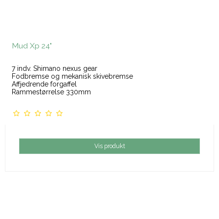
Mud Xp 24"
7 indv. Shimano nexus gear
Fodbremse og mekanisk skivebremse
Affjedrende forgaffel
Rammestørrelse 330mm
Vis produkt