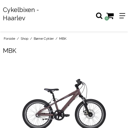
Cykelbixen -
Haarlev
0
Forside
/
Shop
/
Børne Cykler
/
MBK
MBK