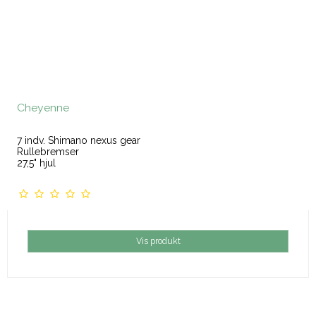
Cheyenne
7 indv. Shimano nexus gear
Rullebremser
27,5" hjul
Vis produkt