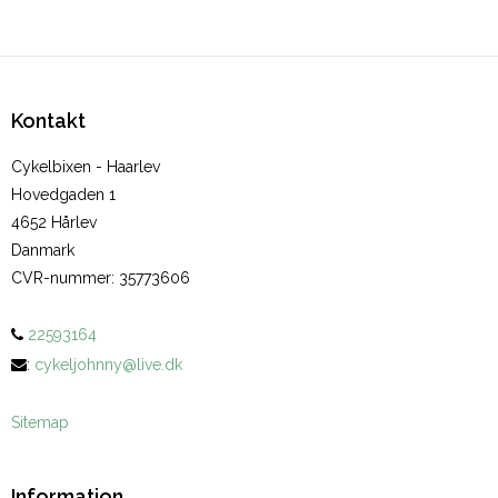
Kontakt
Cykelbixen - Haarlev
Hovedgaden 1
4652 Hårlev
Danmark
CVR-nummer
:
35773606
22593164
:
cykeljohnny@live.dk
Sitemap
Information