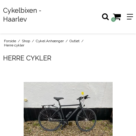
Cykelbixen -
Haarlev
0
Forside
/
Shop
/
Cykel Anhænger
/
Outlet
/
Herre cykler
HERRE CYKLER