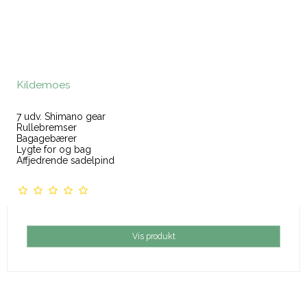
Kildemoes
7 udv. Shimano gear
Rullebremser
Bagagebærer
Lygte for og bag
Affjedrende sadelpind
Vis produkt