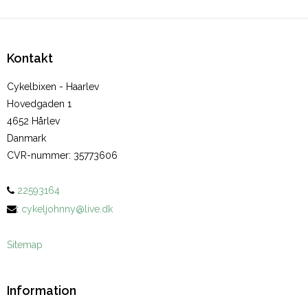
Kontakt
Cykelbixen - Haarlev
Hovedgaden 1
4652 Hårlev
Danmark
CVR-nummer
:
35773606
22593164
:
cykeljohnny@live.dk
Sitemap
Information