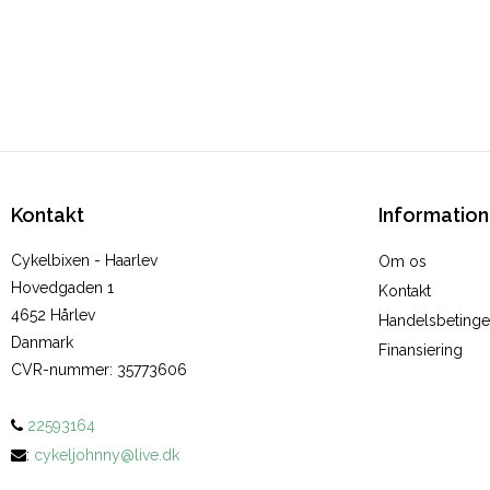
Kontakt
Information
Cykelbixen - Haarlev
Om os
Hovedgaden 1
Kontakt
4652 Hårlev
Handelsbetinge
Danmark
Finansiering
CVR-nummer
:
35773606
22593164
:
cykeljohnny@live.dk