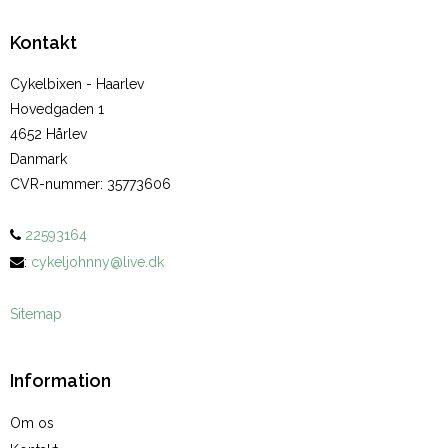
Kontakt
Cykelbixen - Haarlev
Hovedgaden 1
4652 Hårlev
Danmark
CVR-nummer
:
35773606
22593164
:
cykeljohnny@live.dk
Sitemap
Information
Om os