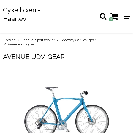
Cykelbixen -
Haarlev
0
Forside
/
Shop
/
Sportscykler
/
Sportscykler udv. gear
/
Avenue udv. gear
AVENUE UDV. GEAR