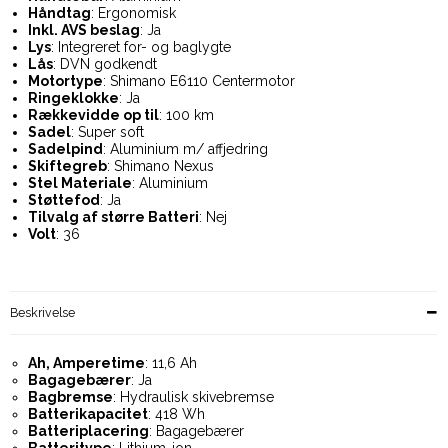
Håndtag
: Ergonomisk
Inkl. AVS beslag
: Ja
Lys
: Integreret for- og baglygte
Lås
: DVN godkendt
Motortype
: Shimano E6110 Centermotor
Ringeklokke
: Ja
Rækkevidde op til
: 100 km
Sadel
: Super soft
Sadelpind
: Aluminium m/ affjedring
Skiftegreb
: Shimano Nexus
Stel Materiale
: Aluminium
Støttefod
: Ja
Tilvalg af større Batteri
: Nej
Volt
: 36
Beskrivelse
Ah, Amperetime
: 11,6 Ah
Bagagebærer
: Ja
Bagbremse
: Hydraulisk skivebremse
Batterikapacitet
: 418 Wh
Batteriplacering
: Bagagebærer
Batteritype
: Lithium-ion