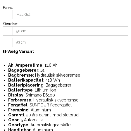
Farve:
Mat. Grå
Størrelse:
50 cm
53 cm
Vælg Variant
Ah, Amperetime
: 11,6 Ah
Bagagebærer
: Ja
Bagbremse
: Hydraulisk skivebremse
Batterikapacitet
: 418 Wh
Batteriplacering
: Bagagebærer
Batteritype
: Lithium-ion
Display
: Shimano E6100
Forbremse
: Hydraulisk skivebremse
Forgaffel
: SUNTOUR fjedergaffel
Frempind
: Aluminium
Garanti
: 20 års garanti mod stelbrud
Gear
: 5 Automatik
Geartype
: Automatisk gearskifte
Handlebar
: Aluminium