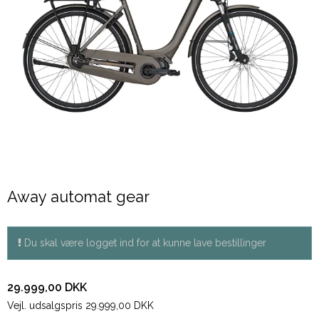
Away automat gear
Du skal være logget ind for at kunne lave bestillinger
29.999,00 DKK
Vejl. udsalgspris 29.999,00 DKK