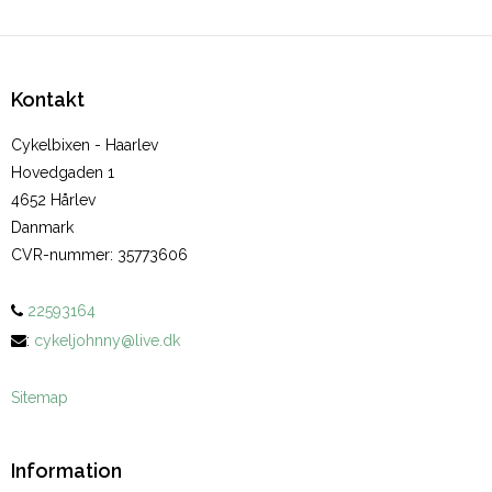
Kontakt
Cykelbixen - Haarlev
Hovedgaden 1
4652 Hårlev
Danmark
CVR-nummer
:
35773606
22593164
:
cykeljohnny@live.dk
Sitemap
Information