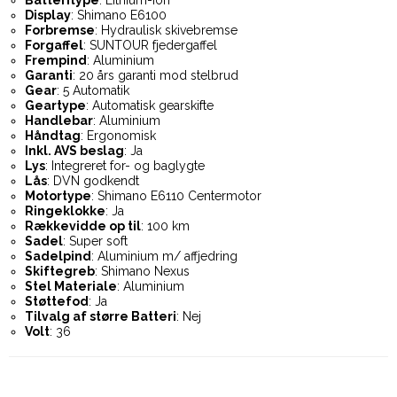
Display
: Shimano E6100
Forbremse
: Hydraulisk skivebremse
Forgaffel
: SUNTOUR fjedergaffel
Frempind
: Aluminium
Garanti
: 20 års garanti mod stelbrud
Gear
: 5 Automatik
Geartype
: Automatisk gearskifte
Handlebar
: Aluminium
Håndtag
: Ergonomisk
Inkl. AVS beslag
: Ja
Lys
: Integreret for- og baglygte
Lås
: DVN godkendt
Motortype
: Shimano E6110 Centermotor
Ringeklokke
: Ja
Rækkevidde op til
: 100 km
Sadel
: Super soft
Sadelpind
: Aluminium m/ affjedring
Skiftegreb
: Shimano Nexus
Stel Materiale
: Aluminium
Støttefod
: Ja
Tilvalg af større Batteri
: Nej
Volt
: 36