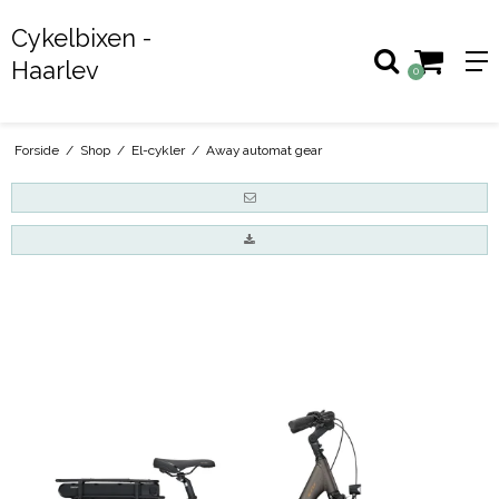
Cykelbixen -
Haarlev
0
Forside
/
Shop
/
El-cykler
/
Away automat gear