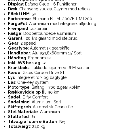
Display
: Bafang C400 - 6 Funktioner
Dæk
: Chaoyang 700x40C 5mm med refleks
Effekt i NM
: 50
Forbremse
: Shimano BL-MT200/BR-MT200
Forgaffel
: Aluminium med integreret affjedring
Frempind
: Justerbar
Fælge
: Dobbeltbundede aluminium
Garanti
: 20 års garanti mod stelbrud
Gear
: 2 speed
Geartype
: Automatisk gearskifte
Handlebar
: Alu ø31,8x680mm 15° Sort
Håndtag
: Ergonomisk
Inkl. AVS beslag
: Ja
Krankboks
: Lukkede lejer med RPM sensor
Kæde
: Gates Carbon Drive ST
Lys
: Integreret for- og baglygte
Lås
: One-Key system
Motortype
: Bafang H700 2.gear 50Nm
Rækkevidde op til
: 90 km
Sadel
: E-fly Comfort
Sadelpind
: Aluminium, Sort
Skiftegreb
: Automatisk Gearskifte
Stel Materiale
: Aluminium
Støttefod
: Ja
Tilvalg af større Batteri
: Nej
Totalvægt
: 21,0 kg