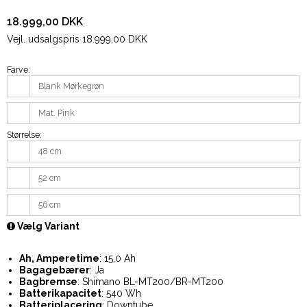
18.999,00 DKK
Vejl. udsalgspris 18.999,00 DKK
Farve:
Blank Mørkegrøn
Mat. Pink
Størrelse:
48 cm
52 cm
56 cm
Vælg Variant
Ah, Amperetime
: 15,0 Ah
Bagagebærer
: Ja
Bagbremse
: Shimano BL-MT200/BR-MT200
Batterikapacitet
: 540 Wh
Batteriplacering
: Downtube