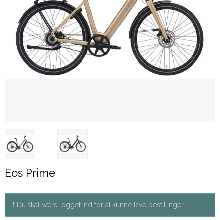
Eos Prime
Du skal være logget ind for at kunne lave bestillinger