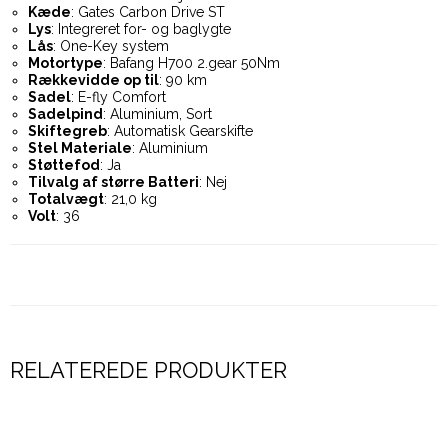
Kæde
: Gates Carbon Drive ST
Lys
: Integreret for- og baglygte
Lås
: One-Key system
Motortype
: Bafang H700 2.gear 50Nm
Rækkevidde op til
: 90 km
Sadel
: E-fly Comfort
Sadelpind
: Aluminium, Sort
Skiftegreb
: Automatisk Gearskifte
Stel Materiale
: Aluminium
Støttefod
: Ja
Tilvalg af større Batteri
: Nej
Totalvægt
: 21,0 kg
Volt
: 36
RELATEREDE PRODUKTER