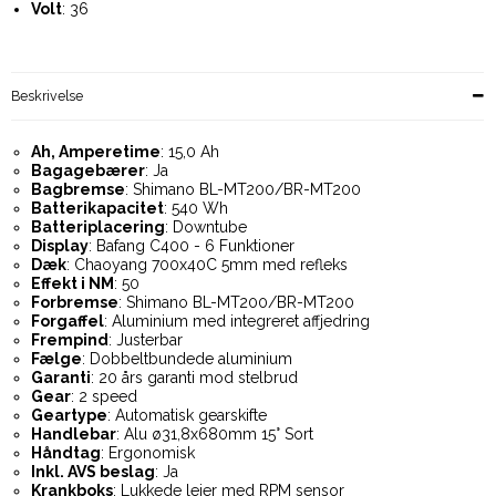
Volt
: 36
Beskrivelse
Ah, Amperetime
: 15,0 Ah
Bagagebærer
: Ja
Bagbremse
: Shimano BL-MT200/BR-MT200
Batterikapacitet
: 540 Wh
Batteriplacering
: Downtube
Display
: Bafang C400 - 6 Funktioner
Dæk
: Chaoyang 700x40C 5mm med refleks
Effekt i NM
: 50
Forbremse
: Shimano BL-MT200/BR-MT200
Forgaffel
: Aluminium med integreret affjedring
Frempind
: Justerbar
Fælge
: Dobbeltbundede aluminium
Garanti
: 20 års garanti mod stelbrud
Gear
: 2 speed
Geartype
: Automatisk gearskifte
Handlebar
: Alu ø31,8x680mm 15° Sort
Håndtag
: Ergonomisk
Inkl. AVS beslag
: Ja
Krankboks
: Lukkede lejer med RPM sensor