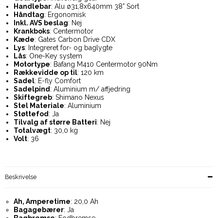
Handlebar
: Alu ø31,8x640mm 38° Sort
Håndtag
: Ergonomisk
Inkl. AVS beslag
: Nej
Krankboks
: Centermotor
Kæde
: Gates Carbon Drive CDX
Lys
: Integreret for- og baglygte
Lås
: One-Key system
Motortype
: Bafang M410 Centermotor 90Nm
Rækkevidde op til
: 120 km
Sadel
: E-fly Comfort
Sadelpind
: Aluminium m/ affjedring
Skiftegreb
: Shimano Nexus
Stel Materiale
: Aluminium
Støttefod
: Ja
Tilvalg af større Batteri
: Nej
Totalvægt
: 30,0 kg
Volt
: 36
Beskrivelse
Ah, Amperetime
: 20,0 Ah
Bagagebærer
: Ja
Bagbremse
: Fodbremse