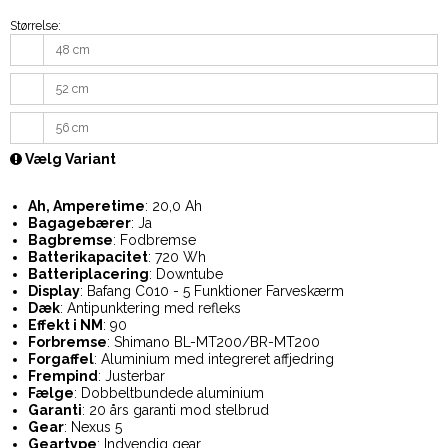
Størrelse:
48 cm
52 cm
56 cm
Vælg Variant
Ah, Amperetime
: 20,0 Ah
Bagagebærer
: Ja
Bagbremse
: Fodbremse
Batterikapacitet
: 720 Wh
Batteriplacering
: Downtube
Display
: Bafang C010 - 5 Funktioner Farveskærm
Dæk
: Antipunktering med refleks
Effekt i NM
: 90
Forbremse
: Shimano BL-MT200/BR-MT200
Forgaffel
: Aluminium med integreret affjedring
Frempind
: Justerbar
Fælge
: Dobbeltbundede aluminium
Garanti
: 20 års garanti mod stelbrud
Gear
: Nexus 5
Geartype
: Indvendig gear