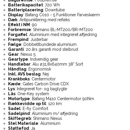
Batterikapacitet
: 720 Wh
Batteriplacering
: Downtube
Display
: Bafang C010 - 5 Funktioner Farveskærm
Dæk
: Antipunktering med refleks
Effekt i NM
: 90
Forbremse
: Shimano BL-MT200/BR-MT200
Forgaffel
: Aluminium med integreret affjedring
Frempind
: Justerbar
Fælge
: Dobbeltbundede aluminium
Garanti
: 20 års garanti mod stelbrud
Gear
: Nexus 5
Geartype
: Indvendig gear
Handlebar
: Alu ø31,8x640mm 38° Sort
Håndtag
: Ergonomisk
Inkl. AVS beslag
: Nej
Krankboks
: Centermotor
Kæde
: Gates Carbon Drive CDX
Lys
: Integreret for- og baglygte
Lås
: One-Key system
Motortype
: Bafang M410 Centermotor 90Nm
Rækkevidde op til
: 120 km
Sadel
: E-fly Comfort
Sadelpind
: Aluminium m/ affjedring
Skiftegreb
: Shimano Nexus
Stel Materiale
: Aluminium
Støttefod
: Ja