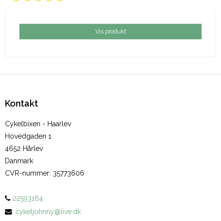
Vis produkt
Kontakt
Cykelbixen - Haarlev
Hovedgaden 1
4652 Hårlev
Danmark
CVR-nummer
:
35773606
22593164
:
cykeljohnny@live.dk