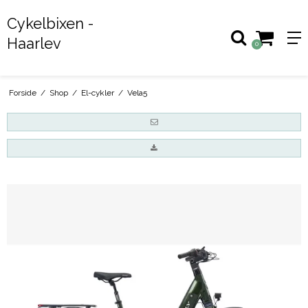
Cykelbixen -
Haarlev
0
Forside
/
Shop
/
El-cykler
/
Vela5